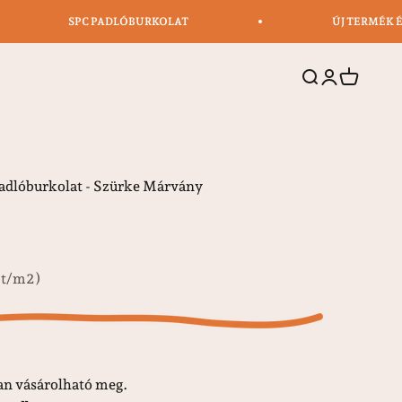
SPC PADLÓBURKOLAT
ÚJ TERMÉK 
Keresés
Belépés
Kosár
dlóburkolat - Szürke Márvány
Ft/m2)
n vásárolható meg.