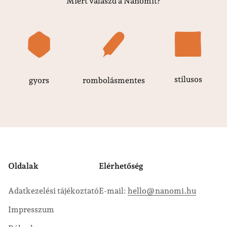
Miért válaszd a Nanomit?
stílusos
gyors
rombolásmentes
Oldalak
Elérhetőség
Adatkezelési tájékoztató
E-mail:
hello@nanomi.hu
Impresszum