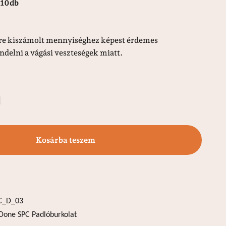
10db
etre kiszámolt mennyiséghez képest érdemes
ndelni a vágási veszteségek miatt.
Kosárba teszem
C_D_03
Done SPC Padlóburkolat