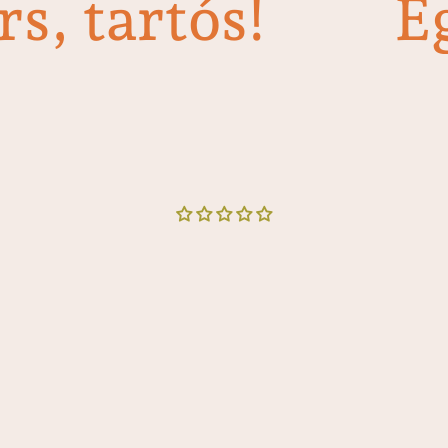
s, tartós!
E