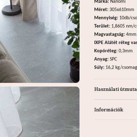
Márka:
Nanomi
Méret:
305x610mm
Mennyiség:
10db/cs
Terület:
1,8605 nm/
Magvastagság:
4mm
IXPE Alátét réteg va
Kopóréteg:
0,3mm
Anyag:
SPC
Súly:
16,2 kg/csoma
Használati útmuta
Információk