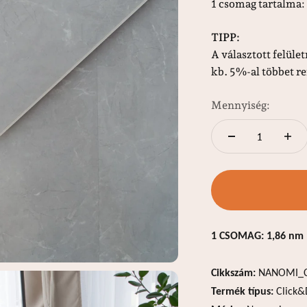
1 csomag tartalma:
TIPP:
A választott felül
kb. 5%-al többet re
Mennyiség:
1 CSOMAG: 1,86 nm
Cikkszám:
NANOMI_
Termék típus:
Click&