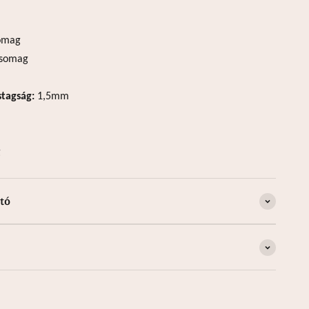
omag
csomag
stagság:
1,5mm
g
tó