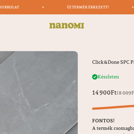
ÓBURKOLAT
ÚJ TERMÉK ÉRKEZETT!
Nanomi
Click&Done SPC Pa
Készleten
Sale price
14 900Ft
(8 009
FONTOS!
A termék csomagba