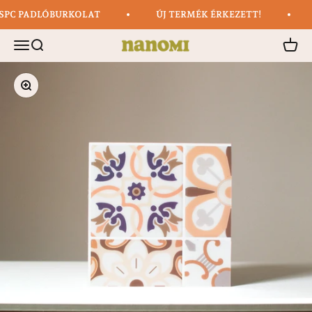
Tartalom árugrása
SPC PADLÓBURKOLAT
ÚJ TERMÉK ÉRKEZETT!
Nanomi
Menu
Keresés
Kosár
Közelítés