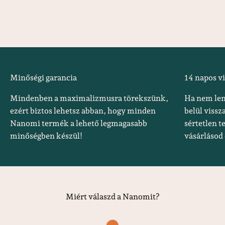
Minőségi garancia
14 napos v
Mindenben a maximalizmusra törekszünk,
Ha nem lenn
ezért biztos lehetsz abban, hogy minden
belül viss
Nanomi termék a lehető legmagasabb
sértetlen t
minőségben készül!
vásárlásod 
Miért válaszd a Nanomit?